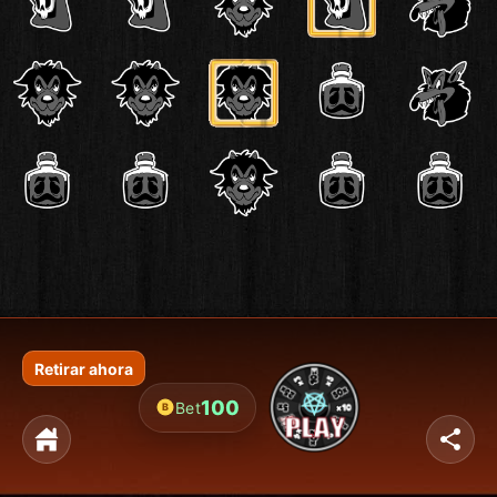
Retirar ahora
100
Bet
B